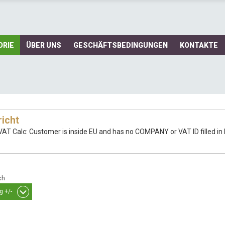
ORIE
ÜBER UNS
GESCHÄFTSBEDINGUNGEN
KONTAKTE
icht
VAT Calc: Customer is inside EU and has no COMPANY or VAT ID filled in B
ch
g +/-