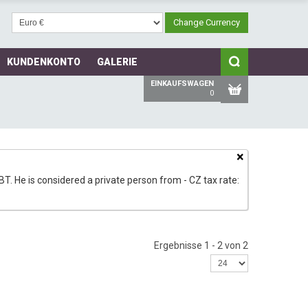
KUNDENKONTO
GALERIE
EINKAUFSWAGEN
0
×
T. He is considered a private person from - CZ tax rate:
Ergebnisse 1 - 2 von 2