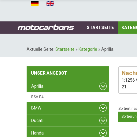
STARTSEITE
KATEG
Aktuelle Seite:
Startseite
»
Kategorie
»
Aprilia
Nachr
UNSER
ANGEBOT
1:1256 
Aprilia
21
RSV F4
BMW
Sortiert na
Sortierun
Ducati
Honda