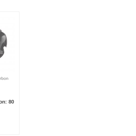
arbon
on:
80