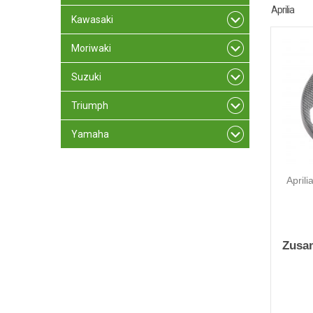
Aprilia
Kawasaki
Moriwaki
Suzuki
Triumph
Yamaha
April
Zusa