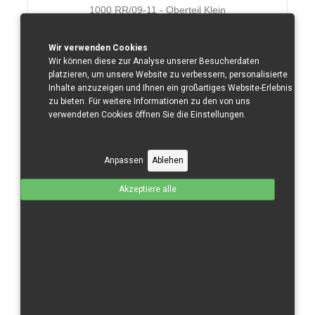
1000 RR/09-11 - Oberteil Klein
Zusammen ohne Mwst.von:
120 €
Wir verwenden Cookies
Produktdetails
Wir können diese zur Analyse unserer Besucherdaten
platzieren, um unsere Website zu verbessern, personalisierte
Inhalte anzuzeigen und Ihnen ein großartiges Website-Erlebnis
zu bieten. Für weitere Informationen zu den von uns
verwendeten Cookies öffnen Sie die Einstellungen.
Anpassen
Ablehen
Akzeptiere alle
S 1000 RR/09-11 - Seitenteil rechts
Zusammen ohne Mwst.von:
70 €