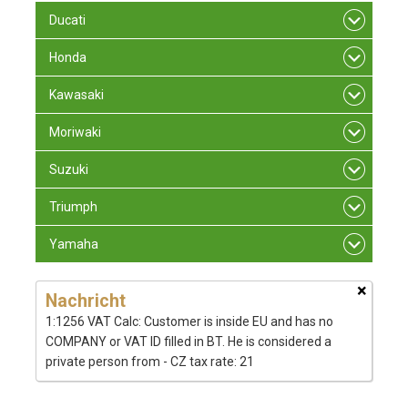
Ducati
Honda
Kawasaki
Moriwaki
Suzuki
Triumph
Yamaha
×
Nachricht
1:1256 VAT Calc: Customer is inside EU and has no
COMPANY or VAT ID filled in BT. He is considered a
private person from - CZ tax rate: 21