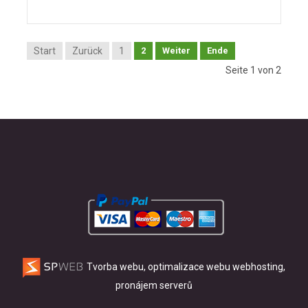
Start
Zurück
1
2
Weiter
Ende
Seite 1 von 2
Tvorba webu, optimalizace webu
webhosting,
pronájem serverů