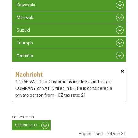
Kawasaki
Moriwaki
Suzuki
Triumph
Yamaha
×
Nachricht
1:1256 VAT Calc: Customer is inside EU and has no
COMPANY or VAT ID filled in BT. He is considered a
private person from - CZ tax rate: 21
Sortiert nach
Sortierung +/-
Ergebnisse 1 - 24 von 31