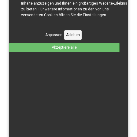
Produktdetails
Inhalte anzuzeigen und Ihnen ein großartiges Website-Erlebnis
zu bieten. Für weitere Informationen zu den von uns
verwendeten Cookies öffnen Sie die Einstellungen.
Anpassen
Ablehen
Akzeptiere alle
CBR 1000 RR/08-11 Oberteil
GFK
Zusammen ohne Mwst.von:
210 €
Produktdetails