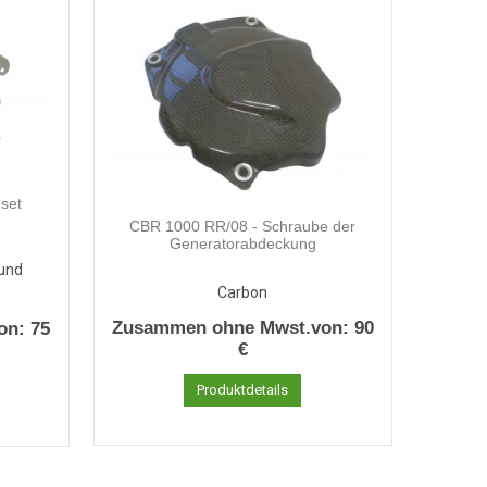
set
CBR 1000 RR/08 - Schraube der
Generatorabdeckung
 und
Carbon
Zusammen ohne Mwst.von:
90
on:
75
€
Produktdetails