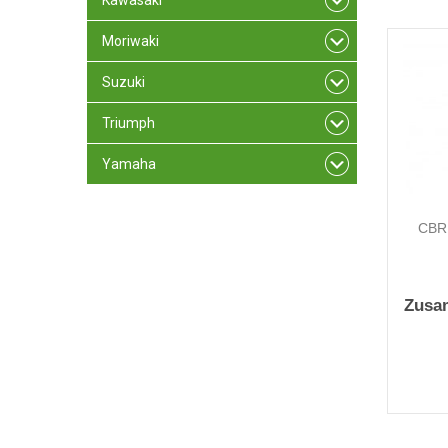
Kawasaki
Moriwaki
Suzuki
Triumph
Yamaha
CBR 
Zusa