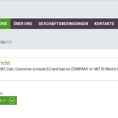
ORIE
ÜBER UNS
GESCHÄFTSBEDINGUNGEN
KONTAKTE
 RR/17-
icht
VAT Calc: Customer is inside EU and has no COMPANY or VAT ID filled in B
ch
g +/-