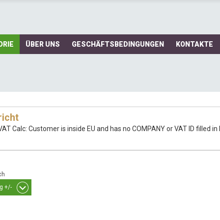
ORIE
ÜBER UNS
GESCHÄFTSBEDINGUNGEN
KONTAKTE
icht
VAT Calc: Customer is inside EU and has no COMPANY or VAT ID filled in B
ch
g +/-