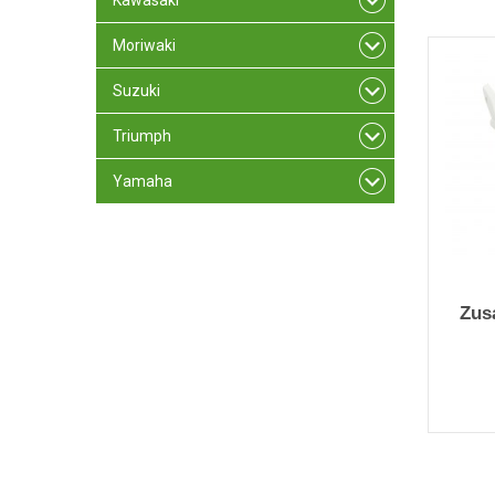
Kawasaki
Moriwaki
Suzuki
Triumph
Yamaha
Zus