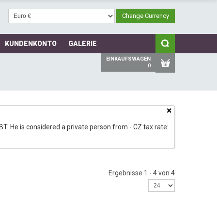
KUNDENKONTO
GALERIE
EINKAUFSWAGEN
0
×
T. He is considered a private person from - CZ tax rate:
Ergebnisse 1 - 4 von 4