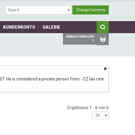
KUNDENKONTO
GALERIE
EINKAUFSWAGEN
0
×
T. He is considered a private person from - CZ tax rate:
Ergebnisse 1 - 6 von 6