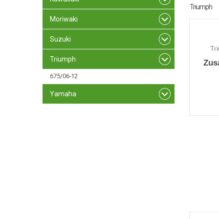
Triumph
Moriwaki
Suzuki
Tr
Triumph
Zus
675/06-12
Yamaha