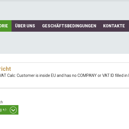
ORIE
ÜBER UNS
GESCHÄFTSBEDINGUNGEN
KONTAKTE
icht
VAT Calc: Customer is inside EU and has no COMPANY or VAT ID filled in B
ch
g +/-