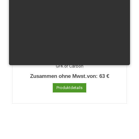
GSX R 1000/05-08 Kotflügel vorn
GFK or Carbon
Zusammen ohne Mwst.von:
63 €
Produktdetails