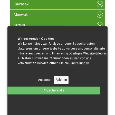
Kawasaki
Moriwaki
Suzuki
Triumph
Wir verwenden Cookies
Wir können diese zur Analyse unserer Besucherdaten
Yamaha
platzieren, um unsere Website zu verbessern, personalisierte
Inhalte anzuzeigen und Ihnen ein großartiges Website-Erlebnis
×
zu bieten. Für weitere Informationen zu den von uns
Nachricht
verwendeten Cookies öffnen Sie die Einstellungen.
1:1256 VAT Calc: Customer is inside EU and has no
COMPANY or VAT ID filled in BT. He is considered a
private person from - CZ tax rate: 21
Anpassen
Ablehen
Akzeptiere alle
Sortiert nach
Sortierung +/-
Ergebnisse 1 - 5 von 5