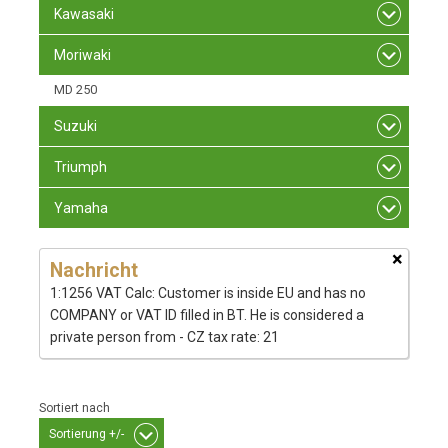
Kawasaki
Moriwaki
MD 250
Suzuki
Triumph
Yamaha
×
Nachricht
1:1256 VAT Calc: Customer is inside EU and has no
COMPANY or VAT ID filled in BT. He is considered a
private person from - CZ tax rate: 21
Sortiert nach
Sortierung +/-