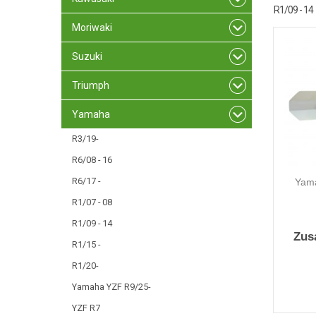
R1/09 - 14
Moriwaki
Suzuki
Triumph
Yamaha
R3/19-
R6/08 - 16
R6/17 -
Yama
R1/07 - 08
R1/09 - 14
Zus
R1/15 -
R1/20-
Yamaha YZF R9/25-
YZF R7