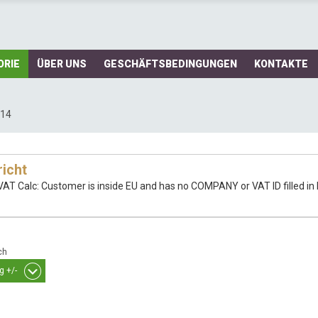
ORIE
ÜBER UNS
GESCHÄFTSBEDINGUNGEN
KONTAKTE
 14
icht
VAT Calc: Customer is inside EU and has no COMPANY or VAT ID filled in B
ch
g +/-