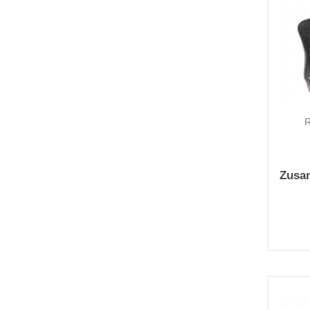
R
Zusa