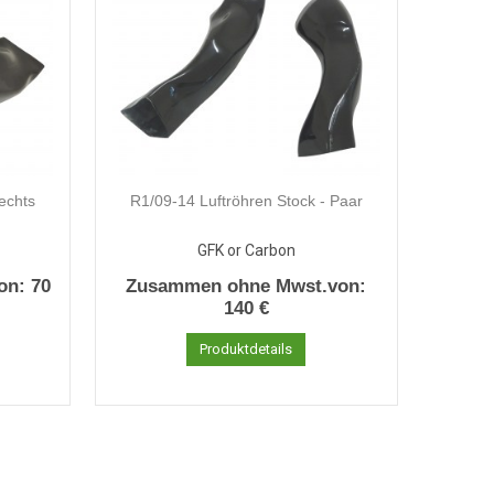
echts
R1/09-14 Luftröhren Stock - Paar
GFK or Carbon
on:
70
Zusammen ohne Mwst.von:
140 €
Produktdetails