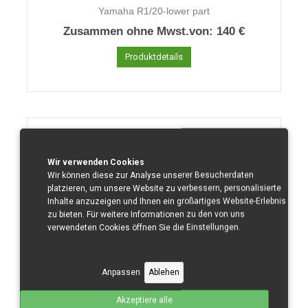
Yamaha R1/20-lower part
Zusammen ohne Mwst.von:
140 €
Produktdetails
Wir verwenden Cookies
Wir können diese zur Analyse unserer Besucherdaten
platzieren, um unsere Website zu verbessern, personalisierte
Inhalte anzuzeigen und Ihnen ein großartiges Website-Erlebnis
zu bieten. Für weitere Informationen zu den von uns
verwendeten Cookies öffnen Sie die Einstellungen.
Anpassen
Ablehen
Yamaha R1/20-left side lower
Zusammen ohne Mwst.von:
75 €
Akzeptiere alle