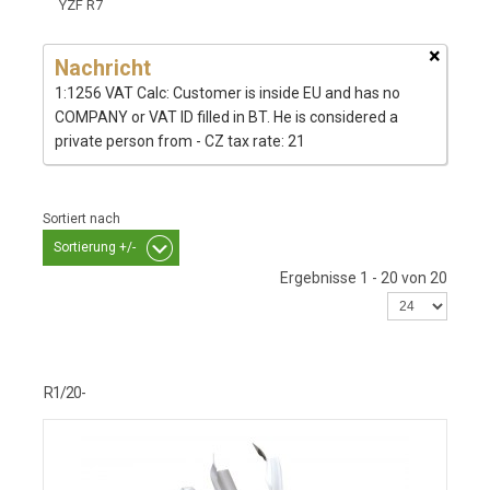
YZF R7
×
Nachricht
1:1256 VAT Calc: Customer is inside EU and has no
COMPANY or VAT ID filled in BT. He is considered a
private person from - CZ tax rate: 21
Sortiert nach
Sortierung +/-
Ergebnisse 1 - 20 von 20
R1/20-