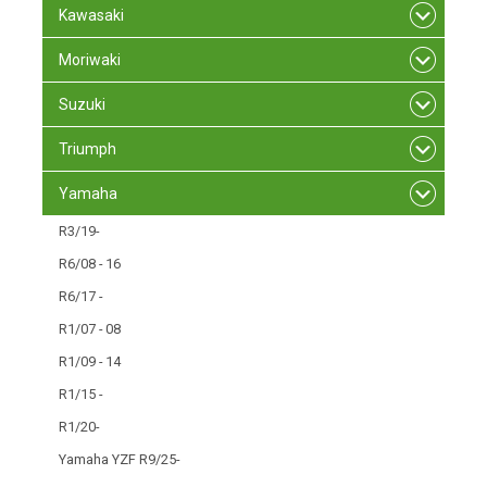
Kawasaki
Moriwaki
Suzuki
Triumph
Yamaha
R3/19-
R6/08 - 16
R6/17 -
R1/07 - 08
R1/09 - 14
R1/15 -
R1/20-
Yamaha YZF R9/25-