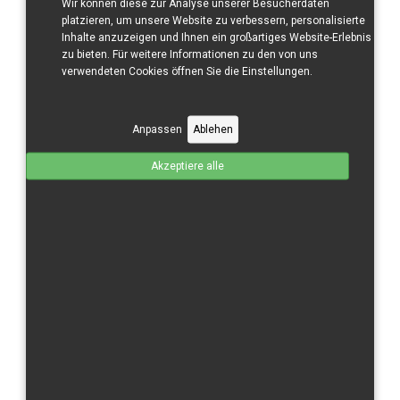
CBR 600 RR/21-
Wir können diese zur Analyse unserer Besucherdaten
platzieren, um unsere Website zu verbessern, personalisierte
CBR 600 RR/24-
Inhalte anzuzeigen und Ihnen ein großartiges Website-Erlebnis
zu bieten. Für weitere Informationen zu den von uns
CBR 1000 RR/04-05
verwendeten Cookies öffnen Sie die Einstellungen.
CBR 1000 RR/06-07
CBR 1000 RR/08-11
Anpassen
Ablehen
CBR 1000 RR/12-
CBR 1000 RR/17-
Akzeptiere alle
CBR 1000 RR-R/20-
CBR 1000 RR/R/24-
Kawasaki
ZX 6 R/09-
ZX 10 R/11-15
ZX-10 R/16-
Moriwaki
MD 250