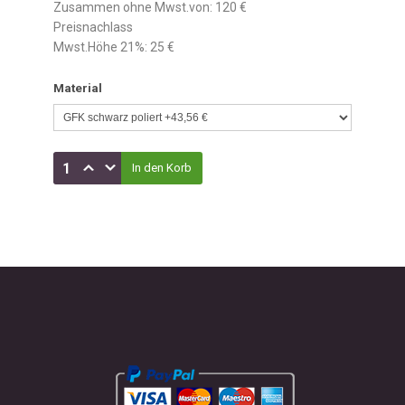
Zusammen ohne Mwst.von:
120 €
Preisnachlass
Mwst.Höhe 21%:
25 €
Material