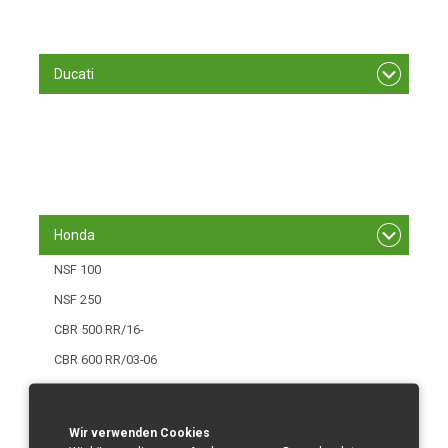
S 1000 RR/ 12 - 13
S 1000 RR/15-
Ducati
749/999 R
1199 Panigale
1299 Panigale
Panigale V4
Honda
NSF 100
NSF 250
CBR 500 RR/16-
CBR 600 RR/03-06
CBR 600 RR/07-12
CBR 600 RR/013-
Wir verwenden Cookies