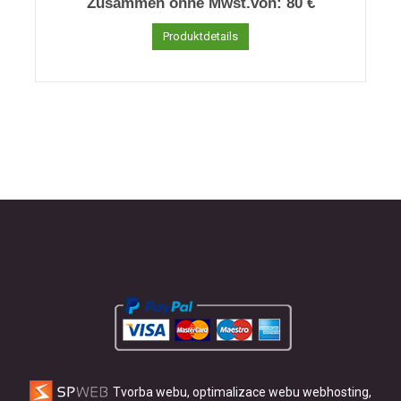
Zusammen ohne Mwst.von:
80 €
Produktdetails
Tvorba webu, optimalizace webu
webhosting,