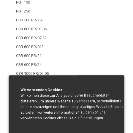
NSF 100
NSF 250
CBR 500 RR/16-
CBR 600 RR/03-06
CBR 600 RR/07-12
CBR 600 RR/013-
CBR 600 RR/21-
CBR 600 RR/24-
CBR 1000 RR/04-05
CBR 1000 RR/06-07
Wir verwenden Cookies
CBR 1000 RR/08-11
Wir können diese zur Analyse unserer Besucherdaten
CBR 1000 RR/12-
platzieren, um unsere Website zu verbessern, personalisierte
Inhalte anzuzeigen und Ihnen ein großartiges Website-Erlebnis
CBR 1000 RR/17-
zu bieten. Für weitere Informationen zu den von uns
CBR 1000 RR-R/20-
verwendeten Cookies öffnen Sie die Einstellungen.
CBR 1000 RR/R/24-