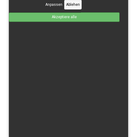
Anpassen
Ablehen
Kawasaki
Akzeptiere alle
Moriwaki
Suzuki
Triumph
Yamaha
×
Nachricht
1:1256 VAT Calc: Customer is inside EU and has no
COMPANY or VAT ID filled in BT. He is considered a
private person from - CZ tax rate: 21
Sortiert nach
Produkt Kategorie +/-
Ergebnisse 1 - 2 von 2