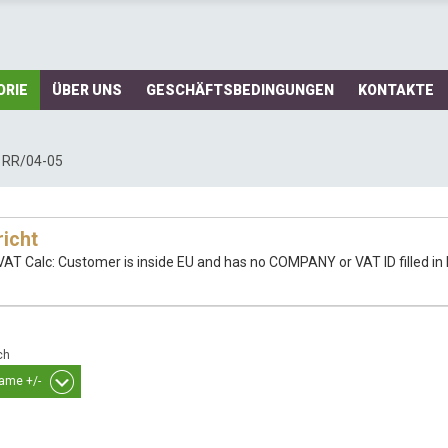
ORIE
ÜBER UNS
GESCHÄFTSBEDINGUNGEN
KONTAKTE
 RR/04-05
icht
VAT Calc: Customer is inside EU and has no COMPANY or VAT ID filled in B
ch
ame +/-