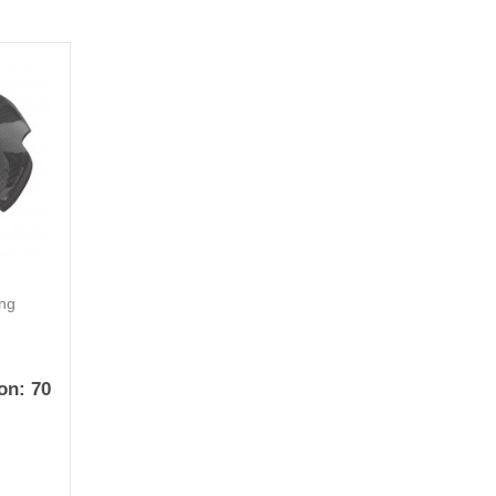
ng
on:
70