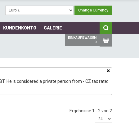
KUNDENKONTO
GALERIE
EINKAUFSWAGEN
0
×
T. He is considered a private person from - CZ tax rate:
Ergebnisse 1 - 2 von 2