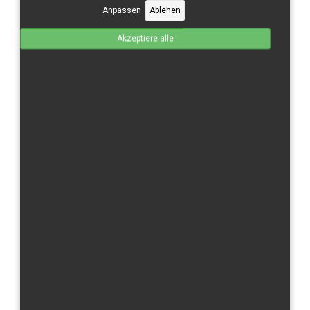
Anpassen
Ablehen
Kawasaki
Akzeptiere alle
Moriwaki
Suzuki
Triumph
Yamaha
×
Nachricht
1:1256 VAT Calc: Customer is inside EU and has no
COMPANY or VAT ID filled in BT. He is considered a
private person from - CZ tax rate: 21
Sortiert nach
Artikelnummer +/-
Ergebnisse 1 - 2 von 2