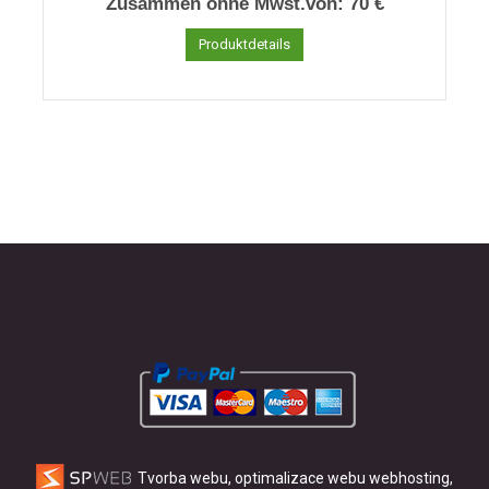
Zusammen ohne Mwst.von:
70 €
Produktdetails
Tvorba webu, optimalizace webu
webhosting,