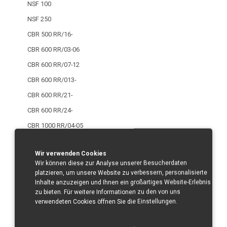
NSF 100
NSF 250
CBR 500 RR/16-
CBR 600 RR/03-06
CBR 600 RR/07-12
CBR 600 RR/013-
CBR 600 RR/21-
CBR 600 RR/24-
CBR 1000 RR/04-05
CBR 1000 RR/06-07
Wir verwenden Cookies
CBR 1000 RR/08-11
Wir können diese zur Analyse unserer Besucherdaten
CBR 1000 RR/12-
platzieren, um unsere Website zu verbessern, personalisierte
Inhalte anzuzeigen und Ihnen ein großartiges Website-Erlebnis
CBR 1000 RR/17-
zu bieten. Für weitere Informationen zu den von uns
CBR 1000 RR-R/20-
verwendeten Cookies öffnen Sie die Einstellungen.
CBR 1000 RR/R/24-